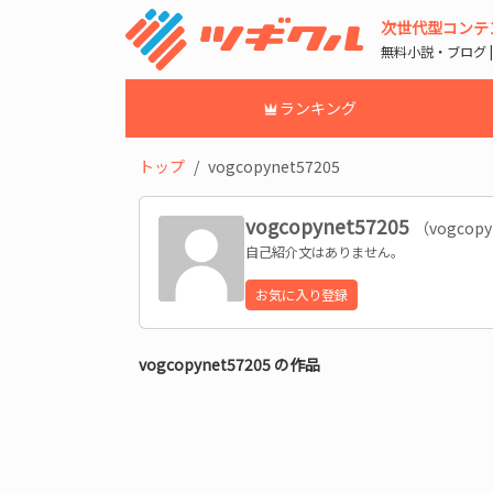
次世代型コンテ
無料小説・ブログ 
ランキング
トップ
vogcopynet57205
vogcopynet57205
（vogcopy
自己紹介文はありません。
お気に入り登録
vogcopynet57205 の作品
読み込み